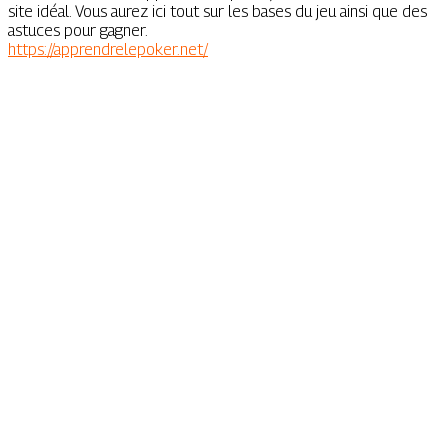
site idéal. Vous aurez ici tout sur les bases du jeu ainsi que des
astuces pour gagner.
https://apprendrelepoker.net/